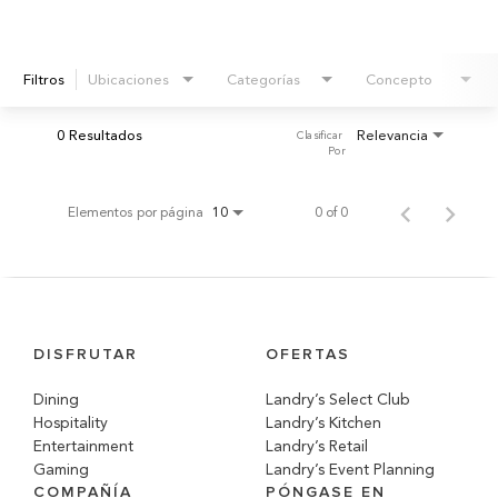
Filtros
Ubicaciones
Categorías
Concepto
0 Resultados
Relevancia
Clasificar 
Por
Elementos por página
0 of 0
10
DISFRUTAR
OFERTAS
Dining
Landry’s Select Club
Hospitality
Landry’s Kitchen
Entertainment
Landry’s Retail
Gaming
Landry’s Event Planning
COMPAÑÍA
PÓNGASE EN