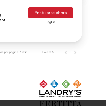
Postularse ahora
t
ent
English
os por página
1 – 6 of 6
10
N