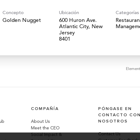
Concepto
Ubicación
Categorías
Golden Nugget
600 Huron Ave.
Restauran
Atlantic City, New
Managem
Jersey
Element
COMPAÑÍA
PÓNGASE EN
CONTACTO CO
NOSOTROS
lub
About Us
Meet the CEO
Contact Us
Social Impact &