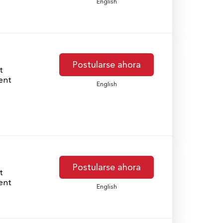
English
Postularse ahora
t
ent
English
Postularse ahora
t
ent
English