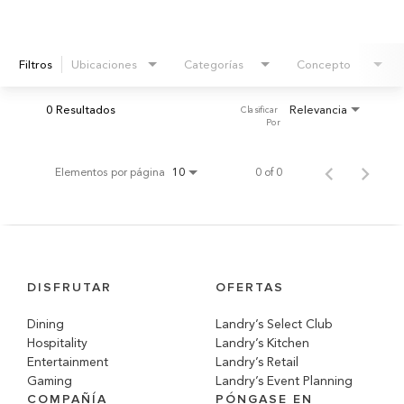
Filtros
Ubicaciones
Categorías
Concepto
0 Resultados
Relevancia
Clasificar 
Por
Elementos por página
0 of 0
10
DISFRUTAR
OFERTAS
Dining
Landry’s Select Club
Hospitality
Landry’s Kitchen
Entertainment
Landry’s Retail
Gaming
Landry’s Event Planning
COMPAÑÍA
PÓNGASE EN