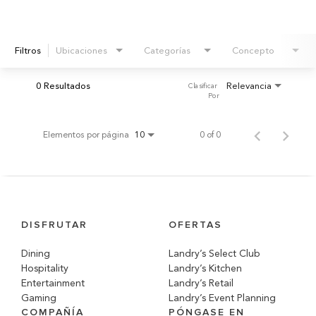
Filtros
Ubicaciones
Categorías
Concepto
0 Resultados
Relevancia
Clasificar 
Por
Elementos por página
0 of 0
10
DISFRUTAR
OFERTAS
Dining
Landry’s Select Club
Hospitality
Landry’s Kitchen
Entertainment
Landry’s Retail
Gaming
Landry’s Event Planning
COMPAÑÍA
PÓNGASE EN