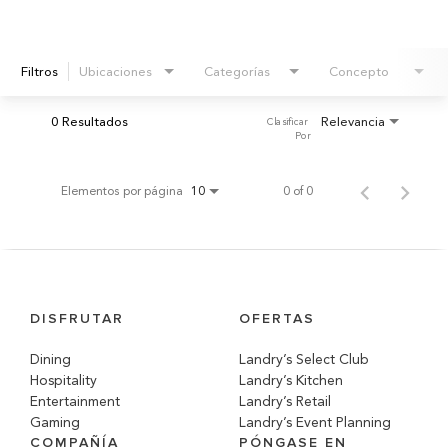
Filtros
Ubicaciones
Categorías
Concepto
0 Resultados
Relevancia
Clasificar 
Por
Elementos por página
0 of 0
10
DISFRUTAR
OFERTAS
Dining
Landry’s Select Club
Hospitality
Landry’s Kitchen
Entertainment
Landry’s Retail
Gaming
Landry’s Event Planning
COMPAÑÍA
PÓNGASE EN