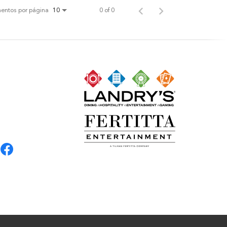
entos por página
0 of 0
10
N