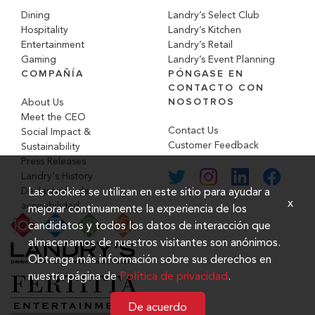
Dining
Landry’s Select Club
Hospitality
Landry’s Kitchen
Entertainment
Landry’s Retail
Gaming
Landry’s Event Planning
COMPAÑÍA
PÓNGASE EN
CONTACTO CON
NOSOTROS
About Us
Meet the CEO
Contact Us
Social Impact &
Customer Feedback
Sustainability
Press Releases
Landry's History
Declaración de
Las cookies se utilizan en este sitio para ayudar a
x
accesibilidad
mejorar continuamente la experiencia de los
candidatos y todos los datos de interacción que
almacenamos de nuestros visitantes son anónimos.
Obtenga más información sobre sus derechos en
nuestra página de
Política de privacidad
.
De acuerdo