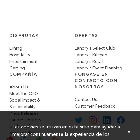
DISFRUTAR
OFERTAS
Dining
Landry’s Select Club
Hospitality
Landry’s Kitchen
Entertainment
Landry’s Retail
Gaming
Landry’s Event Planning
COMPAÑÍA
PÓNGASE EN
CONTACTO CON
NOSOTROS
About Us
Meet the CEO
Contact Us
Social Impact &
Customer Feedback
Sustainability
Press Releases
Landry's History
Declaración de
Las cookies se utilizan en este sitio para ayudar a
x
accesibilidad
mejorar continuamente la experiencia de los