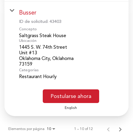
Busser
ID de solicitud:
43403
Concepto
Saltgrass Steak House
Ubicación
1445 S. W. 74th Street
Unit #13
Oklahoma City, Oklahoma
Categorías
Restaurant Hourly
Postularse ahora
English
Elementos por página
1 – 10 of 12
10