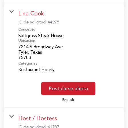
Line Cook
ID de solicitud:
44975
Concepto
Saltgrass Steak House
Ubicación
7214 S Broadway Ave
Tyler, Texas
Categorías
Restaurant Hourly
Postularse ahora
English
Host / Hostess
ID de solicitud:
41787