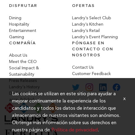
DISFRUTAR
OFERTAS
Dining
Landry’s Select Club
Hospitality
Landry’s Kitchen
Entertainment
Landry’s Retail
Gaming
Landry’s Event Planning
COMPAÑÍA
PÓNGASE EN
CONTACTO CON
NOSOTROS
About Us
Meet the CEO
Contact Us
Social Impact &
Customer Feedback
Sustainability
Press Releases
Landry's History
Declaración de
Las cookies se utilizan en este sitio para ayudar a
x
accesibilidad
mejorar continuamente la experiencia de los
candidatos y todos los datos de interacción que
almacenamos de nuestros visitantes son anónimos.
Obtenga más información sobre sus derechos en
nuestra página de
Política de privacidad
.