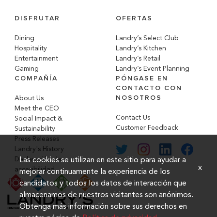
DISFRUTAR
OFERTAS
Dining
Landry’s Select Club
Hospitality
Landry’s Kitchen
Entertainment
Landry’s Retail
Gaming
Landry’s Event Planning
COMPAÑÍA
PÓNGASE EN
CONTACTO CON
NOSOTROS
About Us
Meet the CEO
Contact Us
Social Impact &
Customer Feedback
Sustainability
Press Releases
Landry's History
Declaración de
Las cookies se utilizan en este sitio para ayudar a
x
accesibilidad
mejorar continuamente la experiencia de los
candidatos y todos los datos de interacción que
almacenamos de nuestros visitantes son anónimos.
Obtenga más información sobre sus derechos en